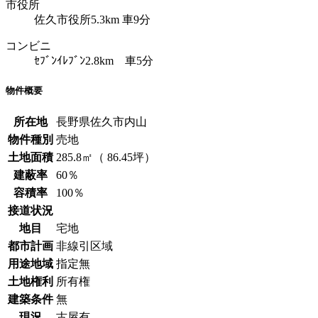
市役所
佐久市役所5.3km 車9分
コンビニ
ｾﾌﾞﾝｲﾚﾌﾞﾝ2.8km 車5分
物件概要
所在地
長野県佐久市内山
物件種別
売地
土地面積
285.8㎡（ 86.45坪）
建蔽率
60％
容積率
100％
接道状況
地目
宅地
都市計画
非線引区域
用途地域
指定無
土地権利
所有権
建築条件
無
現況
古屋有